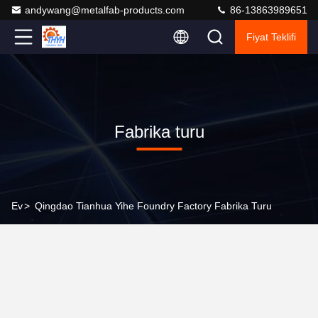
andywang@metalfab-products.com
86-13863989651
Fiyat Teklifi
Fabrika turu
Ev
>
Qingdao Tianhua Yihe Foundry Factory Fabrika Turu