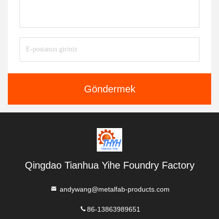
Göndermek
Qingdao Tianhua Yihe Foundry Factory
andywang@metalfab-products.com
86-13863989651