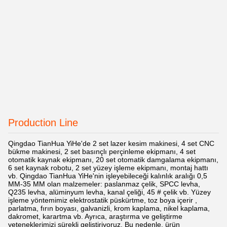
Production Line
Qingdao TianHua YiHe'de 2 set lazer kesim makinesi, 4 set CNC
bükme makinesi, 2 set basınçlı perçinleme ekipmanı, 4 set
otomatik kaynak ekipmanı, 20 set otomatik damgalama ekipmanı,
6 set kaynak robotu, 2 set yüzey işleme ekipmanı, montaj hattı
vb. Qingdao TianHua YiHe'nin işleyebileceği kalınlık aralığı 0,5
MM-35 MM olan malzemeler: paslanmaz çelik, SPCC levha,
Q235 levha, alüminyum levha, kanal çeliği, 45 # çelik vb. Yüzey
işleme yöntemimiz elektrostatik püskürtme, toz boya içerir ,
parlatma, fırın boyası, galvanizli, krom kaplama, nikel kaplama,
dakromet, karartma vb. Ayrıca, araştırma ve geliştirme
yeteneklerimizi sürekli geliştiriyoruz. Bu nedenle, ürün