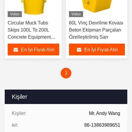
Video
Video
Circular Muck Tubs
60L Vinç Devrilme Kovası
Skips 100L To 200L
Beton Ekipman Parçaları
Concrete Equipment
Özelleştirilmiş Sarı
Parts
En İyi Fiyatı Alın
En İyi Fiyatı Alın
1
Kişiler
Kişiler:
Mr. Andy Wang
tel:
86-13863989651