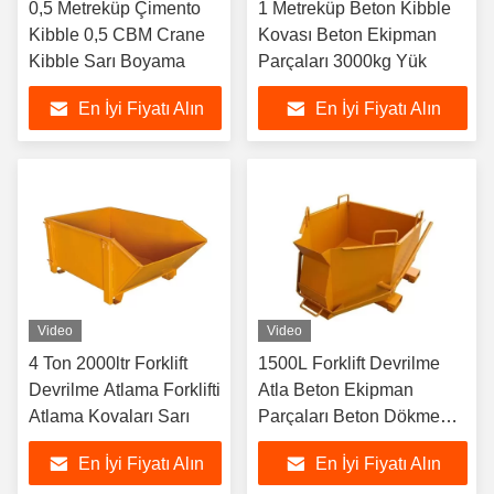
0,5 Metreküp Çimento
1 Metreküp Beton Kibble
Kibble 0,5 CBM Crane
Kovası Beton Ekipman
Kibble Sarı Boyama
Parçaları 3000kg Yük
En İyi Fiyatı Alın
En İyi Fiyatı Alın
Video
Video
4 Ton 2000ltr Forklift
1500L Forklift Devrilme
Devrilme Atlama Forklifti
Atla Beton Ekipman
Atlama Kovaları Sarı
Parçaları Beton Dökme
Atla
En İyi Fiyatı Alın
En İyi Fiyatı Alın