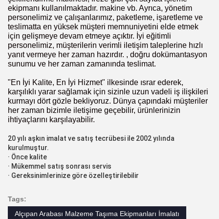
ekipmanı kullanılmaktadır. makine vb. Ayrıca, yönetim
personelimiz ve çalışanlarımız, paketleme, işaretleme ve
teslimatta en yüksek müşteri memnuniyetini elde etmek
için gelişmeye devam etmeye açıktır. İyi eğitimli
personelimiz, müşterilerin verimli iletişim taleplerine hızlı
yanıt vermeye her zaman hazırdır. , doğru dokümantasyon
sunumu ve her zaman zamanında teslimat.
"En İyi Kalite, En İyi Hizmet" ilkesinde ısrar ederek,
karşılıklı yarar sağlamak için sizinle uzun vadeli iş ilişkileri
kurmayı dört gözle bekliyoruz. Dünya çapındaki müşteriler
her zaman bizimle iletişime geçebilir, ürünlerinizin
ihtiyaçlarını karşılayabilir.
20 yılı aşkın imalat ve satış tecrübesi ile 2002 yılında
kurulmuştur.
· Önce kalite
· Mükemmel satış sonrası servis
· Gereksinimlerinize göre özelleştirilebilir
Tags:
Alçıpan Arabası Malzeme Taşıma Ekipmanları İmalatı