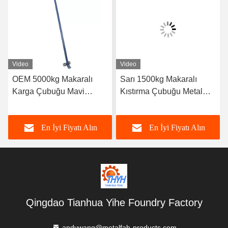
Video
Video
OEM 5000kg Makaralı
Sarı 1500kg Makaralı
Karga Çubuğu Mavi
Kıstırma Çubuğu Metal
Malzeme Taşıma
Fab Ürünleri Makaralı
Ekipmanı İmalatı
Levye
En İyi Fiyatı Alın
En İyi Fiyatı Alın
Qingdao Tianhua Yihe Foundry Factory
andywang@metalfab-products.com