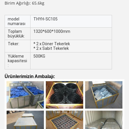
Birim Ağırlığı: 65.6kg
model
THYH-SC105
numarası
Toplam
1320*600*1000mm
büyüklük:
Teker:
* 2 x Döner Tekerlek
* 2 x Sabit Tekerlek
Yükleme
500KG
kapasitesi
:
Ürünlerimizin Ambalajı: