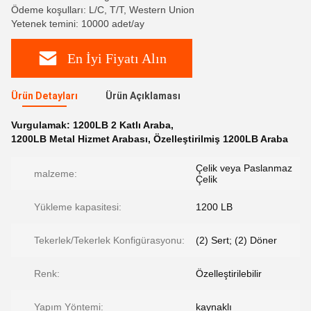
Ödeme koşulları: L/C, T/T, Western Union
Yetenek temini: 10000 adet/ay
En İyi Fiyatı Alın
Ürün Detayları
Ürün Açıklaması
Vurgulamak:
1200LB 2 Katlı Araba
,
1200LB Metal Hizmet Arabası
,
Özelleştirilmiş 1200LB Araba
Çelik veya Paslanmaz
malzeme:
Çelik
Yükleme kapasitesi:
1200 LB
Tekerlek/Tekerlek Konfigürasyonu:
(2) Sert; (2) Döner
Renk:
Özelleştirilebilir
Yapım Yöntemi:
kaynaklı