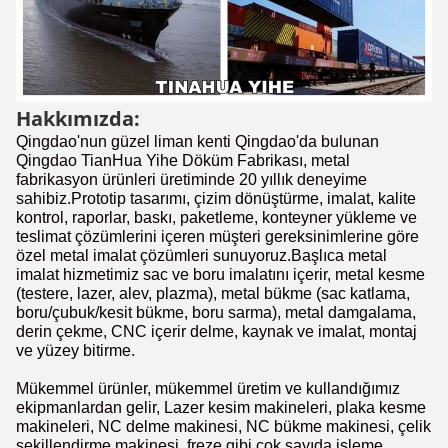
Hakkımızda:
Qingdao'nun güzel liman kenti Qingdao'da bulunan
Qingdao TianHua Yihe Döküm Fabrikası, metal
fabrikasyon ürünleri üretiminde 20 yıllık deneyime
sahibiz.Prototip tasarımı, çizim dönüştürme, imalat, kalite
kontrol, raporlar, baskı, paketleme, konteyner yükleme ve
teslimat çözümlerini içeren müşteri gereksinimlerine göre
özel metal imalat çözümleri sunuyoruz.Başlıca metal
imalat hizmetimiz sac ve boru imalatını içerir, metal kesme
(testere, lazer, alev, plazma), metal bükme (sac katlama,
boru/çubuk/kesit bükme, boru sarma), metal damgalama,
derin çekme, CNC içerir delme, kaynak ve imalat, montaj
ve yüzey bitirme.
Mükemmel ürünler, mükemmel üretim ve kullandığımız
ekipmanlardan gelir, Lazer kesim makineleri, plaka kesme
makineleri, NC delme makinesi, NC bükme makinesi, çelik
şekillendirme makinesi, freze gibi çok sayıda işleme