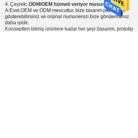
4. Çeyrek
: ODM/OEM hizmeti veriyor musunuz?
A:
Evet.OEM ve ODM mevcuttur, bize tasarım planını
gösterebilirsiniz ve orijinal numunenizi bize göndermeniz
daha iyidir.
Konseptten bitmiş ürünlere kadar her şeyi (tasarım, prototip
inceleme, alet ve üretim) fabrikada yapıyoruz.
S5:
Örnek verebilir misiniz?
C: Evet.Numunenizi DHL, UPS, Fedex, TNT, EMS vb.
Yoluyla gönderebiliriz. Ayrıntılar için lütfen bizimle iletişime
geçmekten çekinmeyin.
Tags:
Köşe Çarpma Koruma Çubukları
Ağır Hizmet Tipi Çelik Direkler 1600mm
1600mm Sarı Güvenlik Direkleri
Kişiler