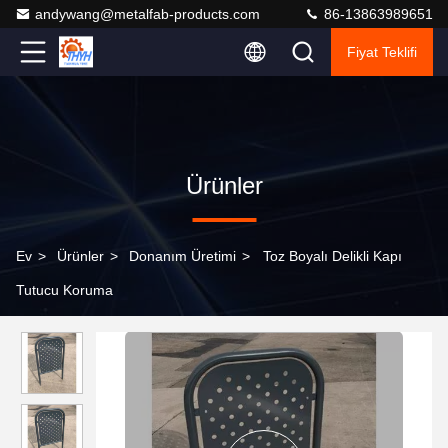
andywang@metalfab-products.com
86-13863989651
Fiyat Teklifi
Ürünler
Ev
>
Ürünler
>
Donanım Üretimi
>
Toz Boyalı Delikli Kapı
Tutucu Koruma