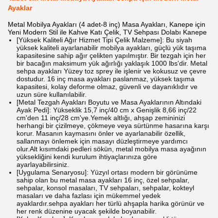
Ayaklar
Metal Mobilya Ayakları (4 adet-8 inç) Masa Ayakları, Kanepe için
Yeni Modern Stil ile Kahve Katı Çelik, TV Sehpası Dolabı Kanepe
[Yüksek Kaliteli Ağır Hizmet Tipi Çelik Malzeme]: Bu siyah
yüksek kaliteli ayarlanabilir mobilya ayakları, güçlü yük taşıma
kapasitesine sahip ağır çelikten yapılmıştır. Bir tezgah için her
bir bacağın maksimum yük ağırlığı yaklaşık 1000 lbs'dir. Metal
sehpa ayakları Yüzey toz sprey ile işlenir ve kokusuz ve çevre
dostudur. 16 inç masa ayakları paslanmaz, yüksek taşıma
kapasitesi, kolay deforme olmaz, güvenli ve dayanıklıdır ve
uzun süre kullanılabilir.
[Metal Tezgah Ayakları Boyutu ve Masa Ayaklarının Altındaki
Ayak Pedi]: Yükseklik 15,7 inç/40 cm x Genişlik 8,66 inç/22
cm'den 11 inç/28 cm'ye.Yemek altlığı, ahşap zemininizi
herhangi bir çizilmeye, çökmeye veya sürtünme hasarına karşı
korur. Masanın kaymasını önler ve ayarlanabilir özellik,
sallanmayı önlemek için masayı düzleştirmeye yardımcı
olur.Alt kısımdaki pedleri sökün, metal mobilya masa ayağının
yüksekliğini kendi kurulum ihtiyaçlarınıza göre
ayarlayabilirsiniz.
[Uygulama Senaryosu]: Yüzyıl ortası modern bir görünüme
sahip olan bu metal masa ayakları 16 inç, özel sehpalar,
sehpalar, konsol masaları, TV sehpaları, sehpalar, kokteyl
masaları ve daha fazlası için mükemmel yedek
ayaklardır.sehpa ayakları her türlü ahşapla harika görünür ve
her renk düzenine uyacak şekilde boyanabilir.