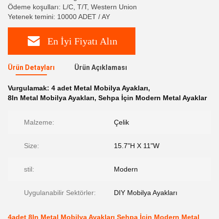
Ödeme koşulları: L/C, T/T, Western Union
Yetenek temini: 10000 ADET / AY
En İyi Fiyatı Alın
Ürün Detayları
Ürün Açıklaması
Vurgulamak:
4 adet Metal Mobilya Ayakları
,
8In Metal Mobilya Ayakları
,
Sehpa İçin Modern Metal Ayaklar
Malzeme:
Çelik
Size:
15.7"H X 11"W
stil:
Modern
Uygulanabilir Sektörler:
DIY Mobilya Ayakları
4adet 8In Metal Mobilya Ayakları Sehpa İçin Modern Metal