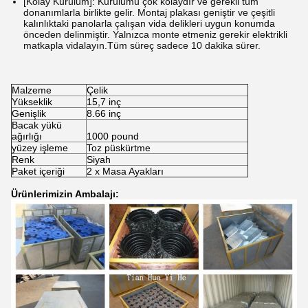
[Kolay Kurulum]: Kurulumu çok kolaydır ve gerekli tüm
donanımlarla birlikte gelir. Montaj plakası geniştir ve çeşitli
kalınlıktaki panolarla çalışan vida delikleri uygun konumda
önceden delinmiştir. Yalnızca monte etmeniz gerekir elektrikli
matkapla vidalayın.Tüm süreç sadece 10 dakika sürer.
Malzeme
Çelik
Yükseklik
15,7 inç
Genişlik
8.66 inç
Bacak yükü
ağırlığı
1000 pound
yüzey işleme
Toz püskürtme
Renk
Siyah
Paket içeriği
2 x Masa Ayakları
Ürünlerimizin Ambalajı: