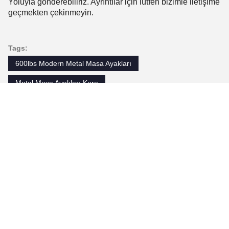
Yoluyla gönderebiliriz. Ayrıntılar için lütfen bizimle iletişime
geçmekten çekinmeyin.
Tags:
600lbs Modern Metal Masa Ayakları
Metal Masa Ayakları Kare
16 İnç Siyah Demir Tezgah Ayakları
Kişiler
Kişiler:
Mr. Andy Wang
tel:
86-13863989651
Faks: