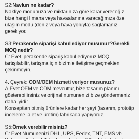
S2:
Navlun ne kadar?
Nakliye modunuza ve miktarınıza göre karar vereceğiz,
bize hangi limana veya havaalanına varacağımıza özel
ulaşım modu (deniz veya hava yoluyla) sağlamanız
gerekiyor.
S3:
Perakende siparişi kabul ediyor musunuz?Gerekli
MOQ nedir?
C: Evet, perakende sipariş kabul ediyoruz.MOQ
tartışılabilir, tartışma için bizimle iletişime geçmekten
çekinmeyin.
4. Çeyrek
: ODM/OEM hizmeti veriyor musunuz?
A:
Evet.OEM ve ODM mevcuttur, bize tasarım planını
gösterebilirsiniz ve orijinal numunenizi bize göndermeniz
daha iyidir.
Konseptten bitmiş ürünlere kadar her şeyi (tasarım, prototip
inceleme, alet ve üretim) fabrikada yapıyoruz.
S5:
Örnek verebilir misiniz?
C: Evet.Numunenizi DHL, UPS, Fedex, TNT, EMS vb.