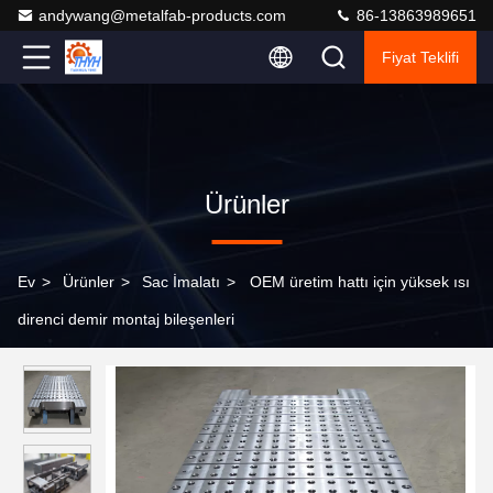
andywang@metalfab-products.com
86-13863989651
Fiyat Teklifi
Ürünler
Ev
>
Ürünler
>
Sac İmalatı
>
OEM üretim hattı için yüksek ısı
direnci demir montaj bileşenleri