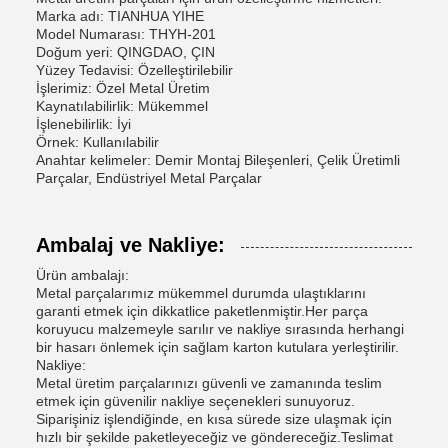
Marka adı: TIANHUA YIHE
Model Numarası: THYH-201
Doğum yeri: QINGDAO, ÇIN
Yüzey Tedavisi: Özelleştirilebilir
İşlerimiz: Özel Metal Üretim
Kaynatılabilirlik: Mükemmel
İşlenebilirlik: İyi
Örnek: Kullanılabilir
Anahtar kelimeler: Demir Montaj Bileşenleri, Çelik Üretimli
Parçalar, Endüstriyel Metal Parçalar
Ambalaj ve Nakliye:
Ürün ambalajı:
Metal parçalarımız mükemmel durumda ulaştıklarını
garanti etmek için dikkatlice paketlenmiştir.Her parça
koruyucu malzemeyle sarılır ve nakliye sırasında herhangi
bir hasarı önlemek için sağlam karton kutulara yerleştirilir.
Nakliye:
Metal üretim parçalarınızı güvenli ve zamanında teslim
etmek için güvenilir nakliye seçenekleri sunuyoruz.
Siparişiniz işlendiğinde, en kısa sürede size ulaşmak için
hızlı bir şekilde paketleyeceğiz ve göndereceğiz.Teslimat