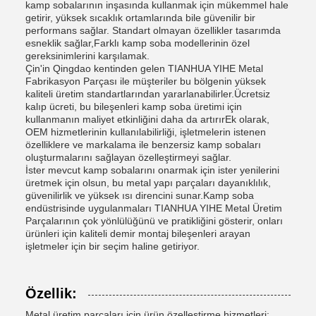
kamp sobalarının inşasında kullanmak için mükemmel hale
getirir, yüksek sıcaklık ortamlarında bile güvenilir bir
performans sağlar. Standart olmayan özellikler tasarımda
esneklik sağlar,Farklı kamp soba modellerinin özel
gereksinimlerini karşılamak.
Çin'in Qingdao kentinden gelen TIANHUA YIHE Metal
Fabrikasyon Parçası ile müşteriler bu bölgenin yüksek
kaliteli üretim standartlarından yararlanabilirler.Ücretsiz
kalıp ücreti, bu bileşenleri kamp soba üretimi için
kullanmanın maliyet etkinliğini daha da artırırEk olarak,
OEM hizmetlerinin kullanılabilirliği, işletmelerin istenen
özelliklere ve markalama ile benzersiz kamp sobaları
oluşturmalarını sağlayan özelleştirmeyi sağlar.
İster mevcut kamp sobalarını onarmak için ister yenilerini
üretmek için olsun, bu metal yapı parçaları dayanıklılık,
güvenilirlik ve yüksek ısı direncini sunar.Kamp soba
endüstrisinde uygulanmaları TIANHUA YIHE Metal Üretim
Parçalarının çok yönlülüğünü ve pratikliğini gösterir, onları
ürünleri için kaliteli demir montaj bileşenleri arayan
işletmeler için bir seçim haline getiriyor.
Özellik:
Metal üretim parçaları için ürün özelleştirme hizmetleri: