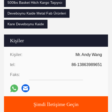
500lbs Basket Hitch Kargo Taşıyıcı
Deveboynu Kaide Metal Fab Ürünleri
Kare Deveboynu Kaide
Kişiler
Kişiler:
Mr. Andy Wang
tel:
86-13863989651
Faks:
Şimdi İletişime Geçin