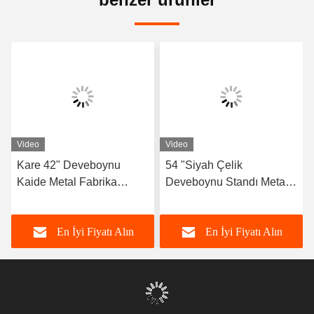
Video
Video
Kare 42" Deveboynu
54 "Siyah Çelik
Kaide Metal Fabrika
Deveboynu Standı Metal
Ürünleri Siyah Toz Boyalı
İmalat Parçaları ISO9001
Onayı
En İyi Fiyatı Alın
En İyi Fiyatı Alın