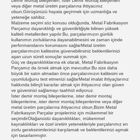
Demir Montaj Bileşenleri, İster Demir Montaj Bileşenleri
veya diğer metal üretim parçalarına ihtiyacınız
olsun,Görüşünüzü hayata geçirmek için uzmanlığa ve
yeteneğe sahibiz..
Malzeme seçimi söz konusu olduğunda, Metal Fabrikasyon
Parçamız dayanıklılığı ve güvenilirliğiyle bilinen yüksek
kaliteli metallerden yapılır.Bu, parçalarımızın günlük
kullanımın zorluklarına dayanabilmesini ve zaman içinde
performanslarını korumasını sağlarMetal üretim
parçalarımızın kalitesine güvenebilirsiniz beklentilerinizi
aşan uzun süreli sonuçlar sunmak için.
Güç ve dayanıklılıklarına ek olarak, Metal Fabrikasyon
Parçamız da örnek almak için mevcuttur.Bu size daha
büyük bir satın almadan önce parçalarımızın kalitesini ve
uyumluluğunu test etmenizi sağlarMetal imalat ihtiyaçlarınız
hakkında bilinçli kararlar almak için ihtiyacınız olan güven
ve güveninizi sağlamayı taahhüt ediyoruz.
İster demir montaj bileşenlerine, ister demir montaj
bileşenlerine, ister demir montaj bileşenlerine veya diğer
metal üretim parçalarına ihtiyacınız olsun,Bizim Metal
Fabrikasyon Parçalar projeleriniz için mükemmel bir
seçimdirOlağanüstü dayanıklılıkları, mükemmel
kaynaklılıkları ve özel üretim yetenekleriyle parçalarımız en
zorlu gereksinimlerinizi karşılamak ve beklentilerinizi aşmak
için tasarlanmıştır.