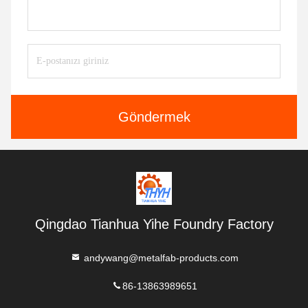
Göndermek
Qingdao Tianhua Yihe Foundry Factory
andywang@metalfab-products.com
86-13863989651