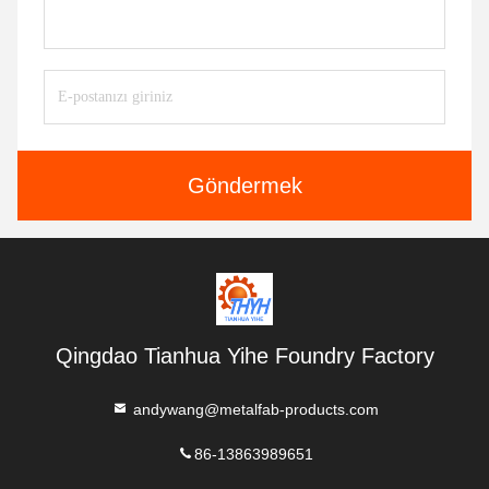
Göndermek
Qingdao Tianhua Yihe Foundry Factory
andywang@metalfab-products.com
86-13863989651