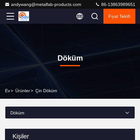
andywang@metalfab-products.com
86-13863989651
Fiyat Teklifi
Döküm
Ev
>
Ürünler
>
Çin Döküm
Döküm
Kişiler