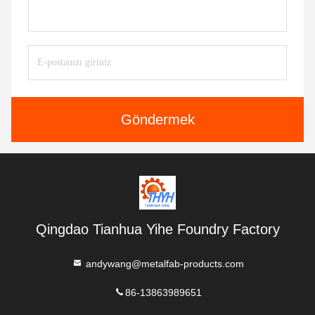
Göndermek
Qingdao Tianhua Yihe Foundry Factory
andywang@metalfab-products.com
86-13863989651