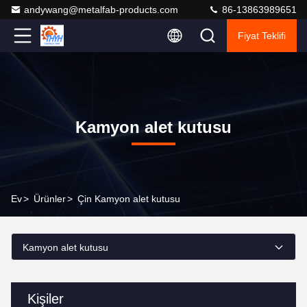
andywang@metalfab-products.com
86-13863989651
Fiyat Teklifi
Kamyon alet kutusu
Ev
>
Ürünler
>
Çin Kamyon alet kutusu
Kamyon alet kutusu
Kişiler