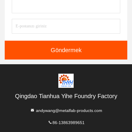
Göndermek
Qingdao Tianhua Yihe Foundry Factory
andywang@metalfab-products.com
86-13863989651