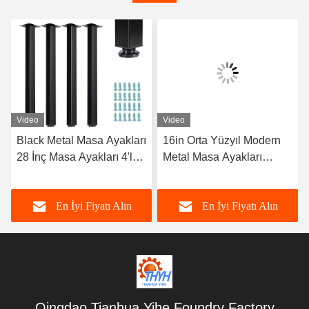
Video
Video
Black Metal Masa Ayakları
16in Orta Yüzyıl Modern
28 İnç Masa Ayakları 4'lü
Metal Masa Ayakları
Kare Set
1000LBS Yük Ağırlığı
En İyi Fiyatı Alın
En İyi Fiyatı Alın
Qingdao Tianhua Yihe Foundry Factory