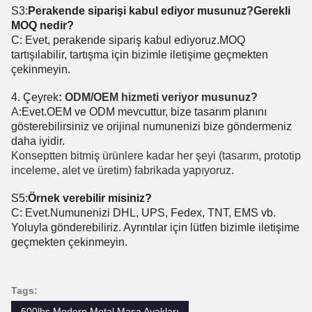
S3:
Perakende siparişi kabul ediyor musunuz?Gerekli
MOQ nedir?
C: Evet, perakende sipariş kabul ediyoruz.MOQ
tartışılabilir, tartışma için bizimle iletişime geçmekten
çekinmeyin.
4. Çeyrek
: ODM/OEM hizmeti veriyor musunuz?
A:
Evet.OEM ve ODM mevcuttur, bize tasarım planını
gösterebilirsiniz ve orijinal numunenizi bize göndermeniz
daha iyidir.
Konseptten bitmiş ürünlere kadar her şeyi (tasarım, prototip
inceleme, alet ve üretim) fabrikada yapıyoruz.
S5:
Örnek verebilir misiniz?
C: Evet.Numunenizi DHL, UPS, Fedex, TNT, EMS vb.
Yoluyla gönderebiliriz. Ayrıntılar için lütfen bizimle iletişime
geçmekten çekinmeyin.
Tags:
600lbs Modern Metal Masa Ayakları