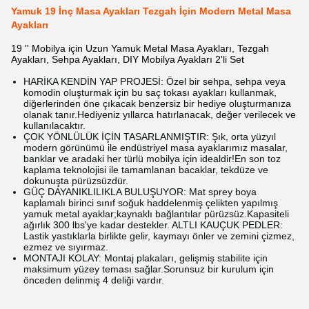
Yamuk 19 İnç Masa Ayakları Tezgah İçin Modern Metal Masa
Ayakları
19 '' Mobilya için Uzun Yamuk Metal Masa Ayakları, Tezgah
Ayakları, Sehpa Ayakları, DIY Mobilya Ayakları 2'li Set
HARİKA KENDİN YAP PROJESİ: Özel bir sehpa, sehpa veya
komodin oluşturmak için bu saç tokası ayakları kullanmak,
diğerlerinden öne çıkacak benzersiz bir hediye oluşturmanıza
olanak tanır.Hediyeniz yıllarca hatırlanacak, değer verilecek ve
kullanılacaktır.
ÇOK YÖNLÜLÜK İÇİN TASARLANMIŞTIR: Şık, orta yüzyıl
modern görünümü ile endüstriyel masa ayaklarımız masalar,
banklar ve aradaki her türlü mobilya için idealdir!En son toz
kaplama teknolojisi ile tamamlanan bacaklar, tekdüze ve
dokunuşta pürüzsüzdür.
GÜÇ DAYANIKLILIKLA BULUŞUYOR: Mat sprey boya
kaplamalı birinci sınıf soğuk haddelenmiş çelikten yapılmış
yamuk metal ayaklar;kaynaklı bağlantılar pürüzsüz.Kapasiteli
ağırlık 300 lbs'ye kadar destekler. ALTLI KAUÇUK PEDLER:
Lastik yastıklarla birlikte gelir, kaymayı önler ve zemini çizmez,
ezmez ve sıyırmaz.
MONTAJI KOLAY: Montaj plakaları, gelişmiş stabilite için
maksimum yüzey teması sağlar.Sorunsuz bir kurulum için
önceden delinmiş 4 deliği vardır.