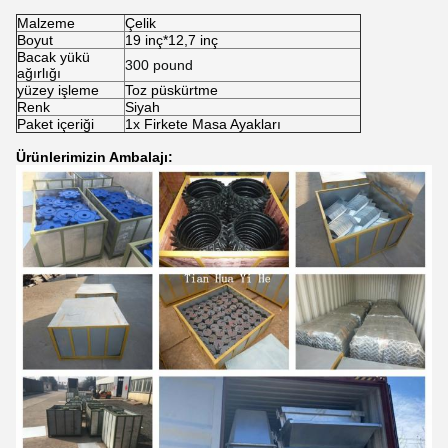
Malzeme
Çelik
Boyut
19 inç*12,7 inç
Bacak yükü
300 pound
ağırlığı
yüzey işleme
Toz püskürtme
Renk
Siyah
Paket içeriği
1x Firkete Masa Ayakları
Ürünlerimizin Ambalajı: